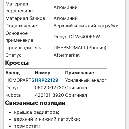
Материал
Алюминий
сердцевины
Материал бачков
Алюминий
Подключение
Верхний и нижний патрубки
Основное
Denyo DLW-400ESW
применение
Производитель
ПНЕВМОМАШ (Россия)
Статус
Aftermarket
Кроссы
Бренд
Номер
Примечание
HOMOPARTS
HRP22129
Усиленный аналог
Denyo
06020-12730
Оригинал
Kubota
422131-8920
Оригинал
Связанные позиции
крышка радиатора;
верхний и нижний патрубки;
термостат;