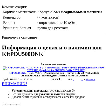
Комплектация:
Корпус с магнитами
Корпус с 2-мя
неодимовыми магниты
Коннектор
(7 контактов)
Реостат
сопротивление 10 кОм
Ручка приборная
ручка для реостата
Развернуть описание
Информация о ценах и о наличии для
KitPDU500DNK
Запрошенный артикул:
KitPDU500DNK
HOMOPARTS
- Ремкомплект для Пультов DNK-500W SEVERUS.
(AFTERMARKET)
Производитель:
ПНЕВМОМАШ (Россия)
Прайс:
HP-MSC
от: 30.10.24
15 000 ₽
НЕТ
:
в
Мытищи
ВНИМАНИЕ !
Условия оплаты и поставки
, отмечны значком
ⓘ
Все цены указаны для
указанных пунктов выдачи
.
Дополнительные условия оговариваются с отделом продаж!