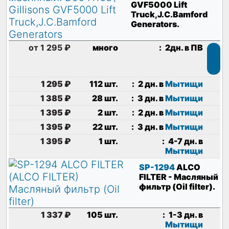
GVF5000 Lift
Truck,J.C.Bamford
Generators
.
от 1 295 ₽
много
:
2дн. в ПВ
1 295 ₽
112 шт.
:
2 дн. в
Мытищи
1 385 ₽
28 шт.
:
3 дн. в
Мытищи
1 395 ₽
2 шт.
:
2 дн. в
Мытищи
1 395 ₽
22 шт.
:
3 дн. в
Мытищи
1 395 ₽
1 шт.
:
4-7 дн. в
Мытищи
SP-1294
ALCO
FILTER
- Масляный
фильтр (Oil filter)
.
1 337 ₽
105 шт.
:
1-3 дн. в
Мытищи