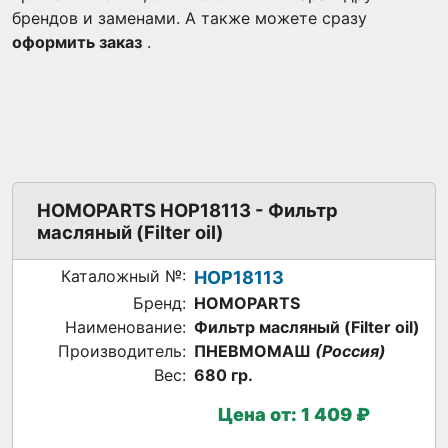
брендов и заменами. А также можете сразу
оформить заказ
.
Масляный фильтр HOMOPARTS HOP18113 для
очистки масла в двигателях спецтехники,
обеспечивающий эффективную работу в условиях
высоких нагрузок и загрязнений.
HOMOPARTS HOP18113 - Фильтр
масляный (Filter oil)
Каталожный №:
HOP18113
Бренд:
HOMOPARTS
Наименование:
Фильтр масляный (Filter oil)
Производитель:
ПНЕВМОМАШ
(Россия)
Вес:
680 гр.
Цена от:
1 409 ₽