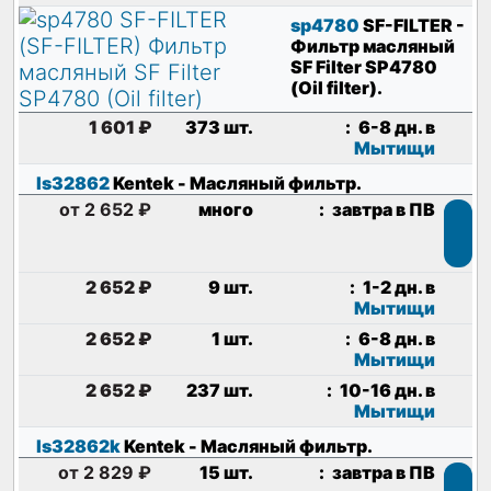
sp4780
SF-FILTER
-
Фильтр масляный
SF Filter SP4780
(Oil filter)
.
1 601 ₽
373 шт.
:
6-8 дн. в
Мытищи
ls32862
Kentek
- Масляный фильтр
.
от 2 652 ₽
много
:
завтра в ПВ
2 652 ₽
9 шт.
:
1-2 дн. в
Мытищи
2 652 ₽
1 шт.
:
6-8 дн. в
Мытищи
2 652 ₽
237 шт.
:
10-16 дн. в
Мытищи
ls32862k
Kentek
- Масляный фильтр
.
от 2 829 ₽
15 шт.
:
завтра в ПВ