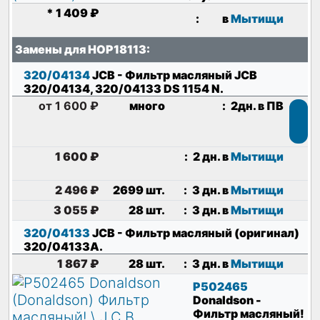
*
1 409 ₽
:
в
Мытищи
Замены для HOP18113:
320/04134
JCB
- Фильтр масляный JCB
320/04134, 320/04133 DS 1154 N
.
от 1 600 ₽
много
:
2дн. в ПВ
1 600 ₽
:
2 дн. в
Мытищи
2 496 ₽
2699 шт.
:
3 дн. в
Мытищи
3 055 ₽
28 шт.
:
3 дн. в
Мытищи
320/04133
JCB
- Фильтр масляный (оригинал)
320/04133A
.
1 867 ₽
28 шт.
:
3 дн. в
Мытищи
P502465
Donaldson
-
Фильтр масляный!