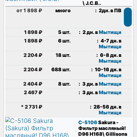
\ J.C.B.
.
от 1 898 ₽
много
:
2дн. в ПВ
1 898 ₽
5 шт.
:
2 дн. в
Мытищи
1 898 ₽
6 шт.
:
4-7 дн. в
Мытищи
2 204 ₽
18 шт.
:
6-8 дн. в
Мытищи
2 204 ₽
688 шт.
:
10-16 дн. в
Мытищи
2 404 ₽
8 шт.
:
3 дн. в
Мытищи
2 467 ₽
:
3 дн. в
Мытищи
*
2 731 ₽
:
28-56 дн. в
Мытищи
C-5106
Sakura
-
Фильтр масляный!
D96 H168\ Gillisons