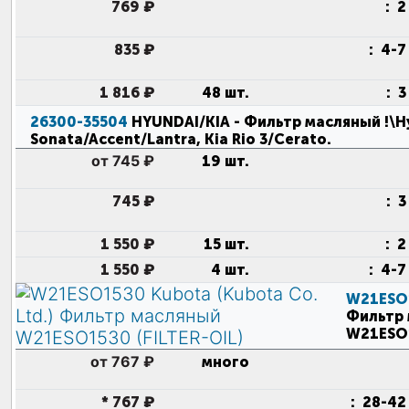
769 ₽
:
2
835 ₽
:
4-7
1 816 ₽
48 шт.
:
3
26300-35504
HYUNDAI/KIA
- Фильтр масляный !\H
Sonata/Accent/Lantra, Kia Rio 3/Cerato
.
от 745 ₽
19 шт.
745 ₽
:
3
1 550 ₽
15 шт.
:
2
1 550 ₽
4 шт.
:
4-7
W21ESO
Фильтр
W21ESO1
от 767 ₽
много
*
767 ₽
:
28-42