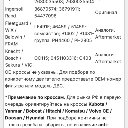
2630035503; 2630035504
Ingersoll
36870574; 36791911;
Оригинал
Rand
54477096
Fleetguard /
LF491F; 46459 / 51459-
WIX /
Аналоги.
семейство; B1402 / B1431-
Baldwin /
Aftermarket
группа; PH4460 / PH2805
FRAM
Knecht /
Аналоги.
Bosch /
OC115; 0451103316; C403
Aftermarket
Sakura / VIC
OE-кроссы не указаны. Для подбора по
конкретному двигателю предоставьте OEM-номер
фильтра или модель ДВС.
*Примечание по кроссам.
Для рынка РФ в первую
очередь ориентируйтесь на кроссы
Kubota /
Yanmar / Bobcat / Hitachi / Komatsu / Volvo CE /
Doosan / Hyundai
. При подборе критичны не
только резьба и габариты, но и наличие
anti-