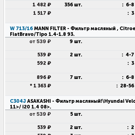
1 482 ₽
356 шт.
:
6-8
1 517 ₽
:
3
W 713/16
MANN FILTER
- Фильтр масляный , Citro
FiatBravo/Tipo 1.4-1.8 93
.
от 539 ₽
9 шт.
539 ₽
2 шт.
:
4-7
592 ₽
:
3
896 ₽
7 шт.
:
6-8
*
1 363 ₽
:
28-56
C304J
ASAKASHI
- Фильтр масляный!\Hyundai Velos
11>/ i20 1.4 08>
.
от 539 ₽
5 шт.
539 ₽
2 шт.
:
2