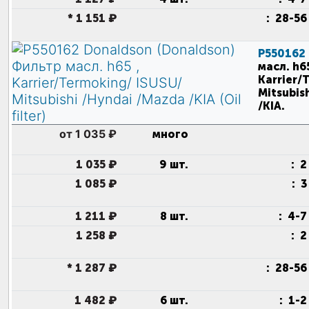
*
1 151 ₽
:
28-56
P550162
масл. h65
Karrier/
Mitsubis
/KIA
.
от 1 035 ₽
много
1 035 ₽
9 шт.
:
2
1 085 ₽
:
3
1 211 ₽
8 шт.
:
4-7
1 258 ₽
:
2
*
1 287 ₽
:
28-56
1 482 ₽
6 шт.
:
1-2