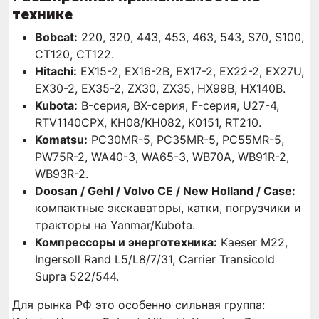
технике
Bobcat:
220, 320, 443, 453, 463, 543, S70, S100,
CT120, CT122.
Hitachi:
EX15-2, EX16-2B, EX17-2, EX22-2, EX27U,
EX30-2, EX35-2, ZX30, ZX35, HX99B, HX140B.
Kubota:
B-серия, BX-серия, F-серия, U27-4,
RTV1140CPX, KH08/KH082, K0151, RT210.
Komatsu:
PC30MR-5, PC35MR-5, PC55MR-5,
PW75R-2, WA40-3, WA65-3, WB70A, WB91R-2,
WB93R-2.
Doosan / Gehl / Volvo CE / New Holland / Case:
компактные экскаваторы, катки, погрузчики и
тракторы на Yanmar/Kubota.
Компрессоры и энерготехника:
Kaeser M22,
Ingersoll Rand L5/L8/7/31, Carrier Transicold
Supra 522/544.
Для рынка РФ это особенно сильная группа: