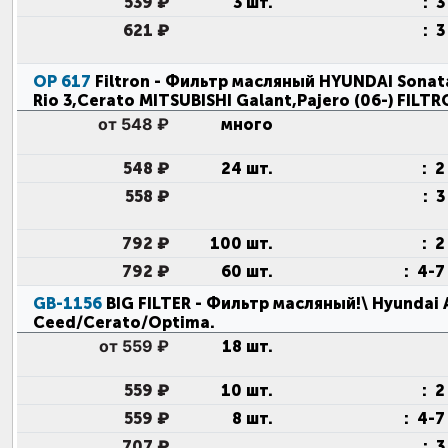
539 ₽
3 шт.
:
3
621 ₽
:
3
OP 617
Filtron
- Фильтр масляный HYUNDAI Sonata
Rio 3,Cerato MITSUBISHI Galant,Pajero (06-) FILT
от 548 ₽
много
548 ₽
24 шт.
:
2
558 ₽
:
3
792 ₽
100 шт.
:
2
792 ₽
60 шт.
:
4-7
GB-1156
BIG FILTER
- Фильтр масляный!\ Hyundai A
Ceed/Cerato/Optima
.
от 559 ₽
18 шт.
559 ₽
10 шт.
:
2
559 ₽
8 шт.
:
4-7
707 ₽
:
3