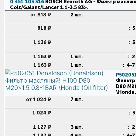
0 451 103 316
BOSCH Rexroth AG
- Фильтр масляны
Colt/Galant/Lancer 1.1-3.5 83>
.
от 818 ₽
2 шт.
818 ₽
:
3
1 136 ₽
:
3
1 163 ₽
1 шт.
:
2
1 163 ₽
1 шт.
:
4-7
P50205
Фильтр
D80 M20
\Honda
.
от 1 024 ₽
7 шт.
1 024 ₽
:
3
1 127 ₽
3 шт.
:
2
1 127 ₽
4 шт.
:
4-7