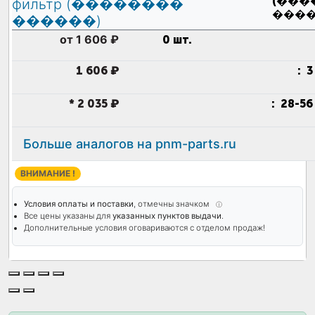
(���
����
от 1 606 ₽
0 шт.
1 606 ₽
:
3
*
2 035 ₽
:
28-56
Больше аналогов на pnm-parts.ru
ВНИМАНИЕ !
Условия оплаты и поставки
, отмечны значком
ⓘ
Все цены указаны для
указанных пунктов выдачи
.
Дополнительные условия оговариваются с отделом продаж!