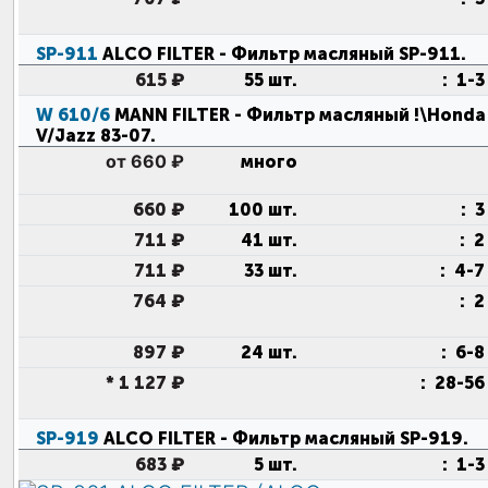
SP-911
ALCO FILTER
- Фильтр масляный SP-911
.
615 ₽
55 шт.
:
1-3
W 610/6
MANN FILTER
- Фильтр масляный !\Honda 
V/Jazz 83-07
.
от 660 ₽
много
660 ₽
100 шт.
:
3
711 ₽
41 шт.
:
2
711 ₽
33 шт.
:
4-7
764 ₽
:
2
897 ₽
24 шт.
:
6-8
*
1 127 ₽
:
28-56
SP-919
ALCO FILTER
- Фильтр масляный SP-919
.
683 ₽
5 шт.
:
1-3