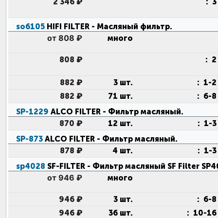
2 346 ₽
:
3
so6105
HIFI FILTER
- Масляный фильтр
.
от 808 ₽
много
808 ₽
:
2
882 ₽
3 шт.
:
1-2
882 ₽
71 шт.
:
6-8
SP-1229
ALCO FILTER
- Фильтр масляный
.
870 ₽
12 шт.
:
1-3
SP-873
ALCO FILTER
- Фильтр масляный
.
878 ₽
4 шт.
:
1-3
sp4028
SF-FILTER
- Фильтр масляный SF Filter SP
от 946 ₽
много
946 ₽
3 шт.
:
6-8
946 ₽
36 шт.
:
10-16