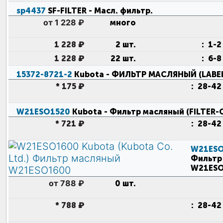
sp4437
SF-FILTER
- Масл. фильтр
.
от 1 228 ₽
много
1 228 ₽
2 шт.
:
1-2
1 228 ₽
22 шт.
:
6-8
15372-8721-2
Kubota
- ФИЛЬТР МАСЛЯНЫЙ (LABE
*
175 ₽
:
28-42
W21ESO1520
Kubota
- Фильтр масляный (FILTER-
*
721 ₽
:
28-42
W21ES
Фильтр
W21ES
от 788 ₽
0 шт.
*
788 ₽
:
28-42