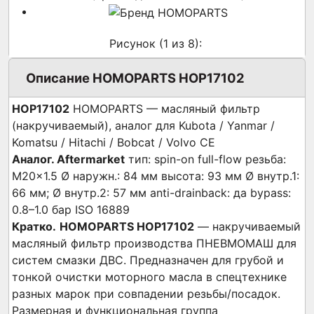
Рисунок (
1
из 8):
Описание HOMOPARTS HOP17102
HOP17102
HOMOPARTS — масляный фильтр
(накручиваемый), аналог для Kubota / Yanmar /
Komatsu / Hitachi / Bobcat / Volvo CE
Аналог. Aftermarket
тип: spin-on
full-flow
резьба:
M20×1.5
Ø наружн.: 84 мм
высота: 93 мм
Ø внутр.1:
66 мм; Ø внутр.2: 57 мм
anti-drainback: да
bypass:
0.8–1.0 бар
ISO 16889
Кратко.
HOMOPARTS HOP17102
— накручиваемый
масляный фильтр производства ПНЕВМОМАШ для
систем смазки ДВС. Предназначен для грубой и
тонкой очистки моторного масла в спецтехнике
разных марок при совпадении резьбы/посадок.
Размерная и функциональная группа