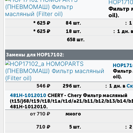
HOP171
Фильтр м
oil).
*
625 ₽
84 шт.
:
1
*
625 ₽
18 шт.
:
1 дн. 
658 шт.
Замены для HOP17102:
HOP17
Фильтр 
oil)
.
546 ₽
296 шт.
:
1 дн. в
Ск
481H-1012010
CHERY
- Chery Фильтр масляный
(t15/j68/t19/t18/t1a/t1d/a21/b11/b12/b13/b14/b
481H-1012010
.
от 710 ₽
много
710 ₽
5 шт.
:
2