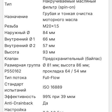
Накручиваемый масляный
Тип
фильтр (spin-on)
Грубая и тонкая очистка
Назначение
моторного масла
Резьба
M20×1.5
Наружный Ø
84 мм
Внутренний Ø 1
66 мм
Внутренний Ø 2
57 мм
Высота
93 мм
Клапан
Предохранительный (байпас)
Размерная группа
Ø 81 мм; высота 86 мм;
P550162
прокладка 64 / 54 мм
Тип потока
Full-Flow
Стандарт
ISO 16889
испытаний
Эффективность
99% при 39 мкм
Anti-Drainback
Да
Настройка