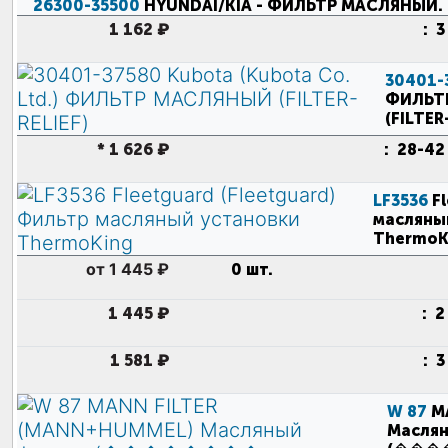
26300-35500
HYUNDAI/KIA
- ФИЛЬТР МАСЛЯНЫЙ
.
1 162 ₽
:
3
30401-
ФИЛЬТ
(FILTER
*
1 626 ₽
:
28-42
LF3536
F
масляны
ThermoK
от 1 445 ₽
0 шт.
1 445 ₽
:
2
1 581 ₽
:
3
W 87
M
Маслян