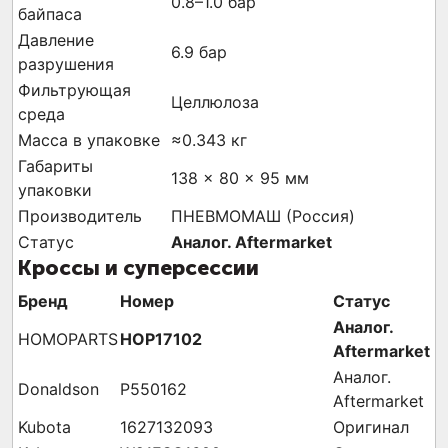
0.8–1.0 бар
байпаса
Давление
6.9 бар
разрушения
Фильтрующая
Целлюлоза
среда
Масса в упаковке
≈0.343 кг
Габариты
138 × 80 × 95 мм
упаковки
Производитель
ПНЕВМОМАШ (Россия)
Статус
Аналог. Aftermarket
Кроссы и суперсессии
Бренд
Номер
Статус
Аналог.
HOMOPARTS
HOP17102
Aftermarket
Аналог.
Donaldson
P550162
Aftermarket
Kubota
1627132093
Оригинал