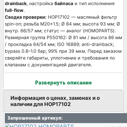
drainback
, настройка
байпаса
и тип исполнения
full-flow
.
Сводка проверки:
HOP17102 — масляный фильтр
spin-on; резьба M20×1.5; Ø 84 мм; высота 93 мм; Ø
внутр. 66/57 мм; статус — аналог (HOMOPARTS).
Размерная группа P550162: Ø 81 мм / высота 86 мм
/ прокладка 64/54 мм; ISO 16889; anti-drainback;
bypass 0.8–1.0 бар; 99% при 39 мкм. Перед заказом
сверяйте габариты, уплотнение и требования по
клапанам с документацией двигателя.
Развернуть описание
Информация о ценах, заменах и о
наличии для HOP17102
Запрошенный артикул: