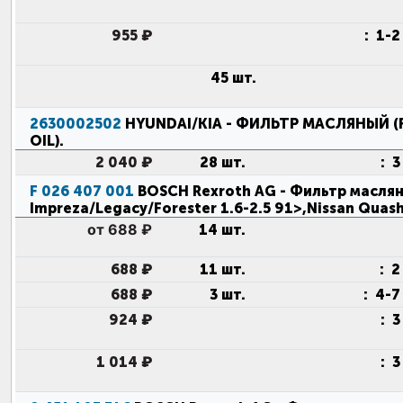
955 ₽
:
1-2
45 шт.
2630002502
HYUNDAI/KIA
- ФИЛЬТР МАСЛЯНЫЙ (F
OIL)
.
2 040 ₽
28 шт.
:
3
F 026 407 001
BOSCH Rexroth AG
- Фильтр маслян
Impreza/Legacy/Forester 1.6-2.5 91>,Nissan Quas
от 688 ₽
14 шт.
688 ₽
11 шт.
:
2
688 ₽
3 шт.
:
4-7
924 ₽
:
3
1 014 ₽
:
3