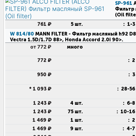
SP-961
Фильтр 
(Oil filte
761 ₽
5 шт.
:
1-3
W 814/80
MANN FILTER
- Фильтр масляный h92 D8
Vectra 1.5D/1.7D 88>, Honda Accord 2.0i 90>
.
от 772 ₽
много
772 ₽
:
2
950 ₽
:
3
*
1 093 ₽
:
28-56
1 243 ₽
4 шт.
:
6-8
1 243 ₽
75 шт.
:
10-16
1 469 ₽
1 шт.
:
2
1 469 ₽
9 шт.
:
4-7