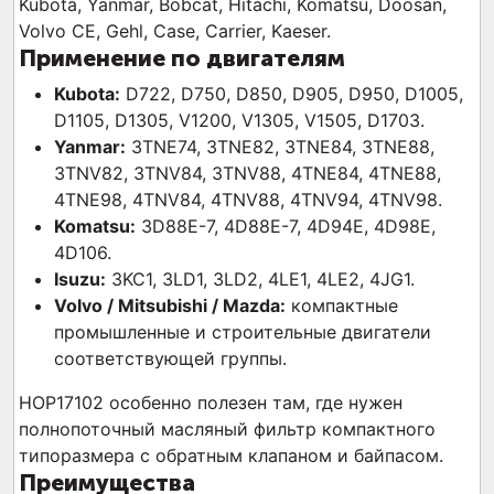
Kubota, Yanmar, Bobcat, Hitachi, Komatsu, Doosan,
Volvo CE, Gehl, Case, Carrier, Kaeser.
Применение по двигателям
Kubota:
D722, D750, D850, D905, D950, D1005,
D1105, D1305, V1200, V1305, V1505, D1703.
Yanmar:
3TNE74, 3TNE82, 3TNE84, 3TNE88,
3TNV82, 3TNV84, 3TNV88, 4TNE84, 4TNE88,
4TNE98, 4TNV84, 4TNV88, 4TNV94, 4TNV98.
Komatsu:
3D88E-7, 4D88E-7, 4D94E, 4D98E,
4D106.
Isuzu:
3KC1, 3LD1, 3LD2, 4LE1, 4LE2, 4JG1.
Volvo / Mitsubishi / Mazda:
компактные
промышленные и строительные двигатели
соответствующей группы.
HOP17102 особенно полезен там, где нужен
полнопоточный масляный фильтр компактного
типоразмера с обратным клапаном и байпасом.
Преимущества