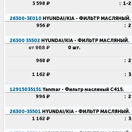
3 598 ₽
:
1-2
26300-3E010
HYUNDAI/KIA
- ФИЛЬТР МАСЛЯНЫЙ
.
956 ₽
:
2
26300 35502
HYUNDAI/KIA
- ФИЛЬТР МАСЛЯНЫЙ
.
от 968 ₽
0 шт.
968 ₽
:
2
1 162 ₽
:
3
12915035151
Yanmar
- Фильтр масляный C415
.
996 ₽
:
2
26300-35501
HYUNDAI/KIA
- ФИЛЬТР МАСЛЯНЫЙ
.
1 162 ₽
:
3