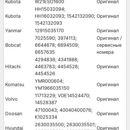
Kubota
W21ESO1600
Оригинал
HH15032094;
Kubota
HH16032093; 1542132090;
Оригинал
1542132093
Yanmar
12915035170
Оригинал
7025590; 3974113;
Оригинал /
Bobcat
6644678; 6694509;
сервисные
6657635
номера
4294838; 4341988;
Hitachi
4463783; 4454528;
Оригинал
4454526
YMR000604;
Komatsu
Оригинал
YM1966035150
11713229; VOE14524470;
Volvo
Оригинал
14528387
47100043; 40040400076;
Doosan
Оригинал
K1025334
2630035500; 2630035501;
Hyundai
Оригинал