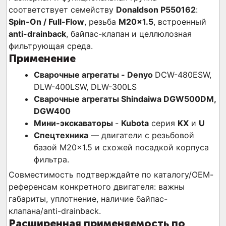
соответствует семейству
Donaldson P550162
:
Spin-On / Full-Flow
, резьба
M20×1.5
, встроенный
anti-drainback
, байпас-клапан и целлюлозная
фильтрующая среда.
Применение
Сварочные агрегаты - Denyo
DCW-480ESW,
DLW-400LSW, DLW-300LS
Сварочные агрегаты Shindaiwa DGW500DM,
DGW400
Мини-экскаваторы
-
Kubota
серия
KX
и
U
Спецтехника
— двигатели с резьбовой
базой M20×1.5 и схожей посадкой корпуса
фильтра.
Совместимость подтверждайте по каталогу/ОЕМ-
референсам конкретного двигателя: важны
габариты, уплотнение, наличие байпас-
клапана/anti-drainback.
Расширенная применяемость по