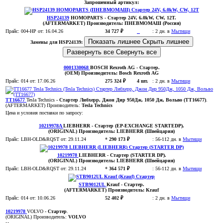
Запрошенный артикул:
HSP24139
HOMOPARTS
- Стартер 24V, 6.0kW, CW, 12T.
(AFTERMARKET)
Производитель:
ПНЕВМОМАШ (Россия)
Прайс:
004-HP
от: 16.04.26
34 727 ₽
:
2 дн. в
Мытищи
Показать лишнее
Скрыть лишнее
Замены для HSP24139:
Развернуть все
Свернуть все
0001330068
BOSCH Rexroth AG
- Стартер
.
(OEM)
Производитель:
Bosch Rexroth AG
Прайс:
014
от: 17.06.26
275 324 ₽
4 шт.
:
2 дн. в
Мытищи
TT16677
Tesla Technics
- Стартер Либхерр, Джон Дир 950Дж, 1050 Дж, Вольво (TT16677)
.
(AFTERMARKET)
Производитель:
Tesla Technics
Цена и условия поставки по запросу:
10219978A
LIEBHERR
- Стартер (EP-EXCHANGE STARTEDP)
.
(ORIGINAL)
Производитель:
LIEBHERR (Швейцария)
Прайс:
LBH-OLD&RQST
от: 29.11.24
*
290 173 ₽
:
56-112 дн. в
Мытищи
10219978
LIEBHERR
- Стартер (STARTER DP)
.
(ORIGINAL)
Производитель:
LIEBHERR (Швейцария)
Прайс:
LBH-OLD&RQST
от: 29.11.24
*
364 571 ₽
:
56-112 дн. в
Мытищи
STB9012UL
Krauf
- Стартер
.
(AFTERMARKET)
Производитель:
Krauf
Прайс:
014
от: 10.06.26
52 402 ₽
:
2 дн. в
Мытищи
10219978
VOLVO
- Стартер
.
(ORIGINAL)
Производитель:
VOLVO