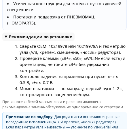
Усиленная конструкция для тяжёлых пусков дизелей
спецтехники.
Поставки и поддержка от ПНЕВМОМАШ
(HOMOPARTS).
Рекомендации по установке
Сверьте OEM: 10219978 или 10219978A и геометрию
узла (A/B, крепёж, смещение, «носик» редуктора).
Проверьте клеммы («B+», «50», «W/LIN» если есть) и
ориентацию; не тяните «B+» без удержания
контргайки.
Контроль падения напряжения при пуске: «−» ≤
0.5 В; «+» ≤ 0.7 В.
Момент затяжки — по мануалу; первый пуск 1–2 с,
контролировать зацепление/шум.
При износе кабелей массы/плюса и реле втягивающего —
рекомендована замена/обслуживание одновременно со стартером.
Примечание по подбору.
Для ряда шасси встречаются разные
посадочные исполнения (A/B, Ø крепежа, «носик» редуктора).
Если параметры узла неизвестны — уточните по VIN/Serial или