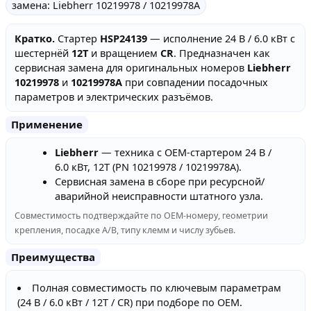
замена: Liebherr 10219978 / 10219978A
Кратко.
Стартер
HSP24139
— исполнение 24 В / 6.0 кВт с
шестернёй
12T
и вращением
CR
. Предназначен как
сервисная замена для оригинальных номеров
Liebherr
10219978
и
10219978A
при совпадении посадочных
параметров и электрических разъёмов.
Применение
Liebherr
— техника с OEM-стартером 24 В /
6.0 кВт, 12T (PN 10219978 / 10219978A).
Сервисная замена в сборе при ресурсной/
аварийной неисправности штатного узла.
Совместимость подтверждайте по OEM-номеру, геометрии
крепления, посадке A/B, типу клемм и числу зубьев.
Преимущества
Полная совместимость по ключевым параметрам
(24 В / 6.0 кВт / 12T / CR) при подборе по OEM.