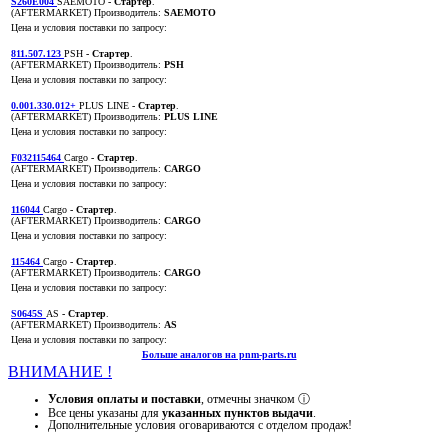
S260E004
SAEMOTO
- Стартер
.
(AFTERMARKET)
Производитель:
SAEMOTO
Цена и условия поставки по запросу:
811.507.123
PSH
- Стартер
.
(AFTERMARKET)
Производитель:
PSH
Цена и условия поставки по запросу:
0.001.330.012+
PLUS LINE
- Стартер
.
(AFTERMARKET)
Производитель:
PLUS LINE
Цена и условия поставки по запросу:
F032115464
Cargo
- Стартер
.
(AFTERMARKET)
Производитель:
CARGO
Цена и условия поставки по запросу:
116044
Cargo
- Стартер
.
(AFTERMARKET)
Производитель:
CARGO
Цена и условия поставки по запросу:
115464
Cargo
- Стартер
.
(AFTERMARKET)
Производитель:
CARGO
Цена и условия поставки по запросу:
S0645S
AS
- Стартер
.
(AFTERMARKET)
Производитель:
AS
Цена и условия поставки по запросу:
Больше аналогов на pnm-parts.ru
ВНИМАНИЕ !
Условия оплаты и поставки
, отмечны значком
ⓘ
Все цены указаны для
указанных пунктов выдачи
.
Дополнительные условия оговариваются с отделом продаж!