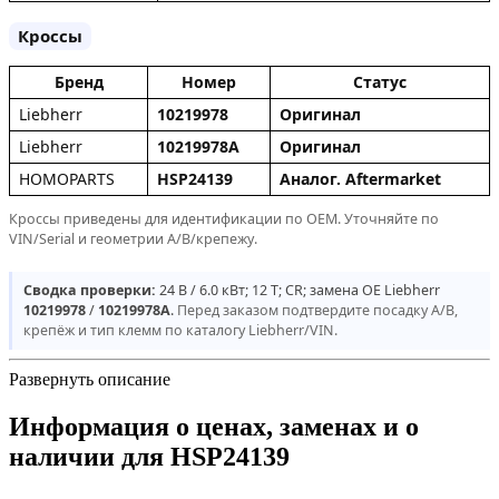
Кроссы
Бренд
Номер
Статус
Liebherr
10219978
Оригинал
Liebherr
10219978A
Оригинал
HOMOPARTS
HSP24139
Аналог. Aftermarket
Кроссы приведены для идентификации по OEM. Уточняйте по
VIN/Serial и геометрии A/B/крепежу.
Сводка проверки:
24 В / 6.0 кВт; 12 T; CR; замена OE Liebherr
10219978
/
10219978A
.
Перед заказом подтвердите посадку A/B,
крепёж и тип клемм по каталогу Liebherr/VIN.
Развернуть описание
Информация о ценах, заменах и о
наличии для HSP24139