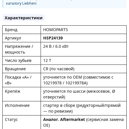
каталогу Liebherr.
Характеристики
Бренд
HOMOPARTS
Артикул
HSP24139
Напряжение /
24 В / 6.0 кВт
мощность
Число зубьев
12 T
Вращение
CR (по часовой)
Посадка «A» /
уточняется по OEM (совместимое с
«B»
10219978 / 10219978A)
Крепёж
уточняется по шасси (межосевое, Ø
отверстий)
Исполнение
стартер в сборе (редукторный/прямой
— по ревизии)
Статус
Аналог. Aftermarket
(сервисная замена
OE)