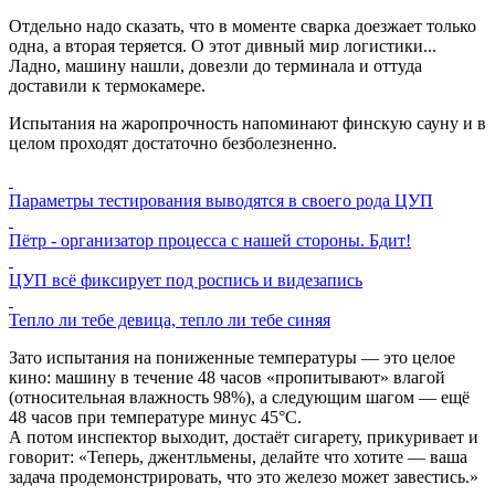
Отдельно надо сказать, что в моменте сварка доезжает только
одна, а вторая теряется. О этот дивный мир логистики...
Ладно, машину нашли, довезли до терминала и оттуда
доставили к термокамере.
Испытания на жаропрочность напоминают финскую сауну и в
целом проходят достаточно безболезненно.
Параметры тестирования выводятся в своего рода ЦУП
Пётр - организатор процесса с нашей стороны. Бдит!
ЦУП всё фиксирует под роспись и видезапись
Тепло ли тебе девица, тепло ли тебе синяя
Зато испытания на пониженные температуры — это целое
кино: машину в течение 48 часов «пропитывают» влагой
(относительная влажность 98%), а следующим шагом — ещё
48 часов при температуре минус 45°C.
А потом инспектор выходит, достаёт сигарету, прикуривает и
говорит: «Теперь, джентльмены, делайте что хотите — ваша
задача продемонстрировать, что это железо может завестись.»