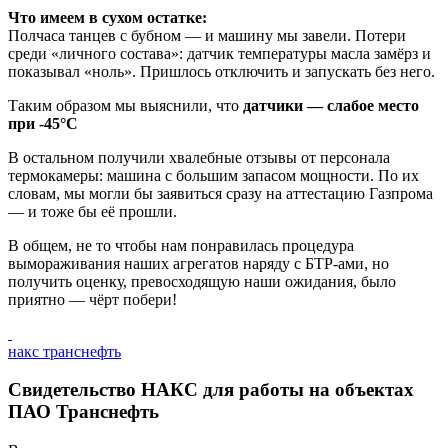
Что имеем в сухом остатке:
Полчаса танцев с бубном — и машину мы завели. Потери
среди «личного состава»: датчик температуры масла замёрз и
показывал «ноль». Пришлось отключить и запускать без него.
Таким образом мы выяснили, что
датчики — слабое место
при -45°C
В остальном получили хвалебные отзывы от персонала
термокамеры: машина с большим запасом мощности. По их
словам, мы могли бы заявиться сразу на аттестацию Газпрома
— и тоже бы её прошли.
В общем, не то чтобы нам понравилась процедура
вымораживания наших агрегатов наряду с БТР-ами, но
получить оценку, превосходящую наши ожидания, было
приятно — чёрт побери!
накс транснефть
Свидетельство НАКС для работы на объектах
ПАО Транснефть