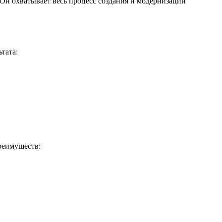
Он охватывает весь процесс создания и модернизации
тата:
реимуществ: