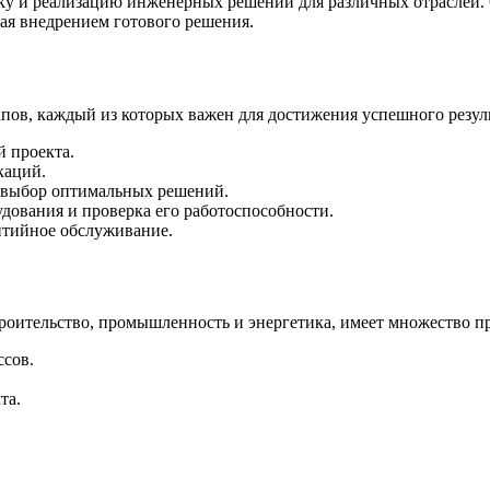
ку и реализацию инженерных решений для различных отраслей. 
вая внедрением готового решения.
пов, каждый из которых важен для достижения успешного резуль
 проекта.
каций.
 выбор оптимальных решений.
дования и проверка его работоспособности.
нтийное обслуживание.
роительство, промышленность и энергетика, имеет множество п
сов.
та.